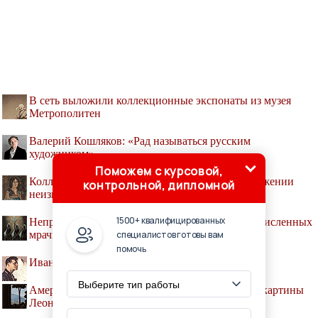
В сеть выложили коллекционные экспонаты из музея
Метрополитен
Валерий Кошляков: «Рад называться русским
художником»
Поможем с курсовой,
Коллекционер из Голландии объявил об обнаружении
контрольной, дипломной
неизвестной картины Климта
1500+ квалифицированных
Неприкаянные души Адама Хоуи на его многочисленных
специалистов готовы вам
мрачных холстах
помочь
Иван Шадр - выдающийся советский скульптор
Американский музей объявил об обнаружении картины
Леонардо да Винчи