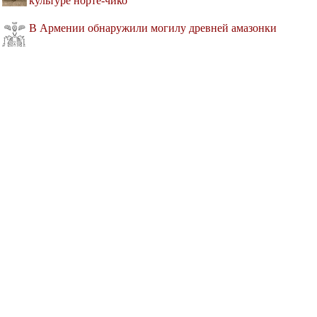
культуре норте-чико
В Армении обнаружили могилу древней амазонки