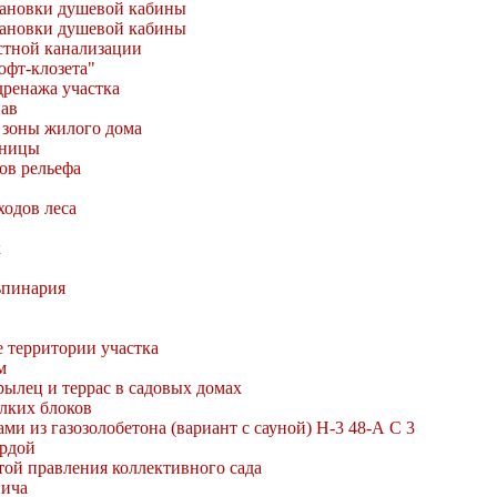
тановки душевой кабины
тановки душевой кабины
стной канализации
юфт-клозета"
ренажа участка
ав
 зоны жилого дома
тницы
ов рельефа
ходов леса
к
ьпинария
 территории участка
м
ылец и террас в садовых домах
лких блоков
ми из газозолобетона (вариант с сауной) Н-3 48-А С 3
ардой
той правления коллективного сада
пича