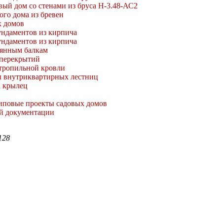
ый дом со стенами из бруса Н-3.48-АС2
вого дома из бревен
х домов
ндаментов из кирпича
ндаментов из кирпича
вянным балкам
 перекрытий
тропильной кровли
 внутриквартирных лестниц
а крылец
иповые проекты садовых домов
й документации
128