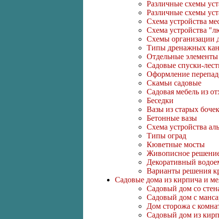
Различные схемы ус
Различные схемы ус
Схема устройства ме
Схема устройства "л
Схемы организации д
Типы дренажных кан
Отдельные элементы
Садовые спуски-лес
Оформление перепад
Скамьи садовые
Садовая мебель из от
Беседки
Вазы из старых боче
Бетонные вазы
Схема устройства ал
Типы оград
Кюветные мосты
Живописное решение
Декоративный водое
Варианты рeшeния кр
Садовые дома из кирпича и ме
Садовый дом со стена
Садовый дом с манс
Дом сторожа с комна
Садовый дом из кир