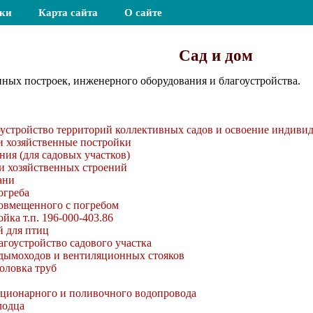
ки
Карта сайта
О сайте
Сад и дом
нных построек, инженерного оборудования и благоустройства.
оустройство территорий коллективных садов и освоение индиви
и хозяйственные постройки
ния (для садовых участков)
и хозяйственных строений
ани
огреба
совмещенного с погребом
йка т.п. 196-000-403.86
й для птиц
гоустройство садового участка
 дымоходов и вентиляционных стояков
оловка труб
ационарного и поливочного водопровода
лодца