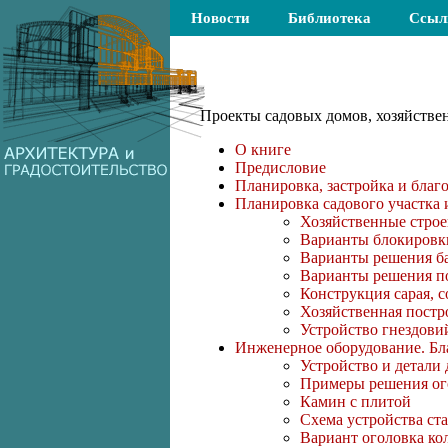
Новости
Библиотека
Ссыл
Проекты садовых домов, хозяйстве
О книге
Предисловие
Планировка, застройка и благ
Планировка садового участка 
Хозяйственные строе
Варианты блокировк
Варианты решения б
Варианты решения п
Конструкция сарая, 
Хозяйственная постро
Устройство гнездови
Инженерное оборудование. Бла
Устройство и детали
Примеры решения ог
Камин с плитой
Схема устройства ст
Вариант оголовка ко