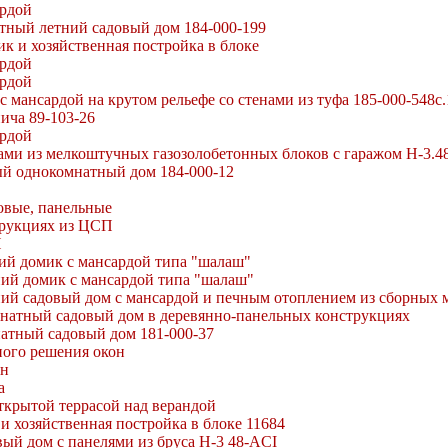
ардой
тный летний садовый дом 184-000-199
к и хозяйственная постройка в блоке
ардой
ардой
 мансардой на крутом рельефе со стенами из туфа 185-000-548с.
ича 89-103-26
ардой
ами из мелкоштучных газозолобетонных блоков с гаражом Н-3.4
й однокомнатный дом 184-000-12
овые, панельные
трукциях из ЦСП
П
ий домик с мансардой типа "шалаш"
ий домик с мансардой типа "шалаш"
й садовый дом с мансардой и печным отоплением из сборных м
натный садовый дом в деревянно-панельных конструкциях
атный садовый дом 181-000-37
ного решения окон
ен
а
ткрытой террасой над верандой
и хозяйственная постройка в блоке 11684
ый дом с панелями из бруса Н-3 48-ACI