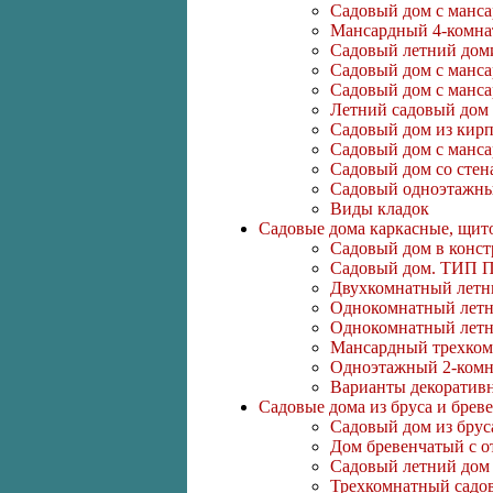
Садовый дом с манс
Мансардный 4-комна
Садовый летний доми
Садовый дом с манс
Садовый дом с манс
Летний садовый дом с
Садовый дом из кирп
Садовый дом с манс
Садовый дом со стен
Садовый одноэтажны
Виды кладок
Садовые дома каркасные, щит
Садовый дом в конс
Садовый дом. ТИП 
Двухкомнатный летн
Однокомнатный летн
Однокомнатный летни
Мансардный трехком
Одноэтажный 2-комн
Варианты декоратив
Садовые дома из бруса и брев
Садовый дом из брус
Дом бревенчатый с о
Садовый летний дом 
Трехкомнатный садов