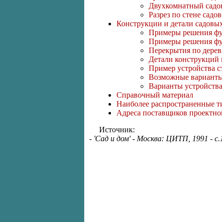
Двухкомнатный садов
Разрез по стене садо
Конструкции и детали садовы
Примеры решения фу
Примеры решения фу
Перекрытия по дере
Детали конструкций
Пример устройства с
Возможные варианты
Варианты устройств
Справочный материал
Наиболее распространенные т
Адреса поставщиков проектно
Источник:
- 'Сад и дом' - Москва: ЦИТП, 1991 - с.