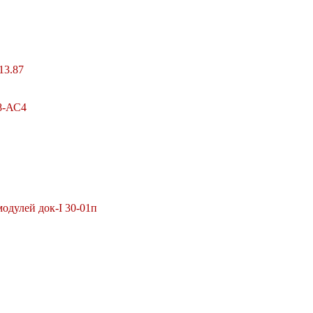
13.87
8-АС4
одулей док-I 30-01п